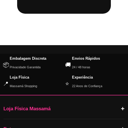
Embalagem Discreta
Envios Rápidos
📦
🚚
Privacidade Garantida
24 / 48 horas
Loja Física
Experiência
📍
⭐
Massamá Shopping
22 Anos de Confiança
Loja Física Massamá