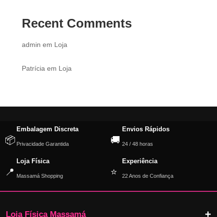
Recent Comments
admin
em
Loja
Patrícia
em
Loja
Embalagem Discreta
Envios Rápidos
📦
🚚
Privacidade Garantida
24 / 48 horas
Loja Física
Experiência
📍
⭐
Massamá Shopping
22 Anos de Confiança
Loja Física Massamá