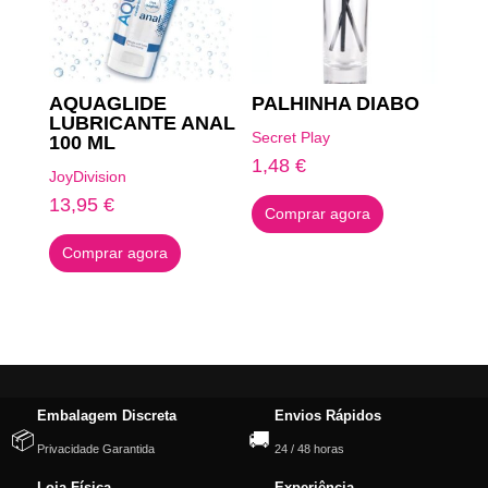
AQUAGLIDE
PALHINHA DIABO
LUBRICANTE ANAL
Secret Play
100 ML
1,48
€
JoyDivision
13,95
€
Comprar agora
Comprar agora
Embalagem Discreta
Envios Rápidos
📦
🚚
Privacidade Garantida
24 / 48 horas
Loja Física
Experiência