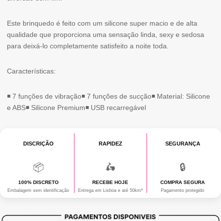
Este brinquedo é feito com um silicone super macio e de alta
qualidade que proporciona uma sensação linda, sexy e sedosa
para deixá-lo completamente satisfeito a noite toda.
Características:
◾ 7 funções de vibração◾ 7 funções de sucção◾ Material: Silicone
e ABS◾ Silicone Premium◾ USB recarregável
DISCRIÇÃO
RAPIDEZ
SEGURANÇA
📦
🛵
🔒
100% DISCRETO
RECEBE HOJE
COMPRA SEGURA
Embalagem sem identificação
Entrega em Lisboa e até 50km*
Pagamento protegido