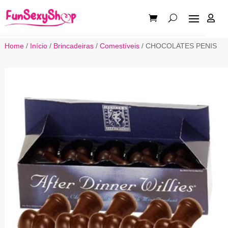

Home
/
Início
/
Brincadeiras
/
Comestíveis
/ CHOCOLATES PENIS