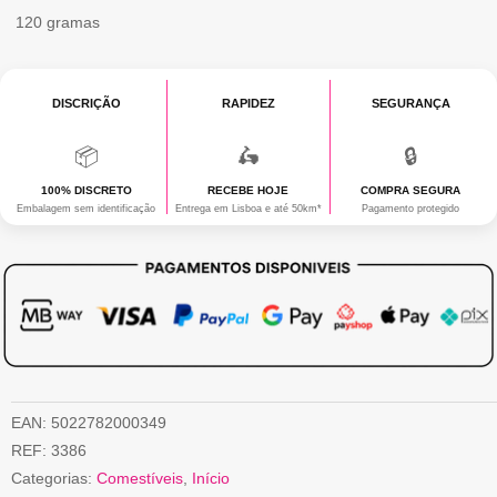
120 gramas
DISCRIÇÃO
RAPIDEZ
SEGURANÇA
📦
🛵
🔒
100% DISCRETO
RECEBE HOJE
COMPRA SEGURA
Embalagem sem identificação
Entrega em Lisboa e até 50km*
Pagamento protegido
EAN:
5022782000349
REF:
3386
Categorias:
Comestíveis
,
Início