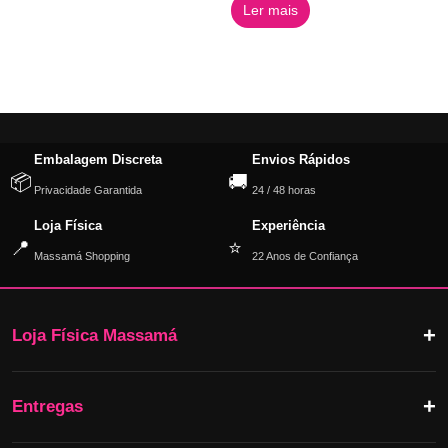
Ler mais
Embalagem Discreta
Envios Rápidos
📦
🚚
Privacidade Garantida
24 / 48 horas
Loja Física
Experiência
📍
⭐
Massamá Shopping
22 Anos de Confiança
Loja Física Massamá
Entregas