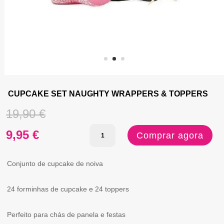
CUPCAKE SET NAUGHTY WRAPPERS & TOPPERS
O
19,90
€
Quantidade
O
preço
9,95
€
Comprar agora
de
preço
original
CUPCAKE
Conjunto de cupcake de noiva
atual
era:
SET
24 forminhas de cupcake e 24 toppers
é:
19,90 €.
NAUGHTY
WRAPPERS
Perfeito para chás de panela e festas
9,95 €.