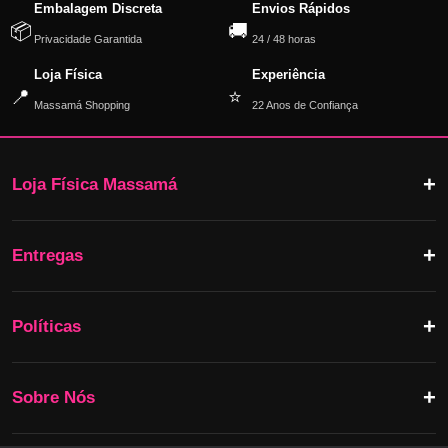
Embalagem Discreta
Envios Rápidos
📦
🚚
Privacidade Garantida
24 / 48 horas
Loja Física
Experiência
📍
⭐
Massamá Shopping
22 Anos de Confiança
Loja Física Massamá
Entregas
Políticas
Sobre Nós