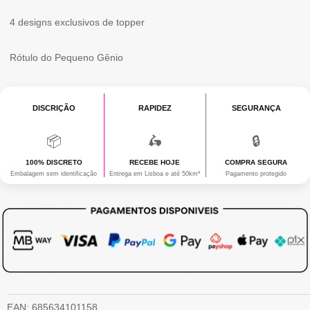
&
4 designs exclusivos de topper
TOPPERS
Rótulo do Pequeno Gênio
DISCRIÇÃO
RAPIDEZ
SEGURANÇA
📦
🛵
🔒
100% DISCRETO
RECEBE HOJE
COMPRA SEGURA
Embalagem sem identificação
Entrega em Lisboa e até 50km*
Pagamento protegido
EAN:
685634101158