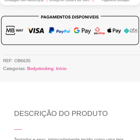
Embalagem sem identificação
Entrega em Lisboa e até 50km*
Pagamento protegido
REF:
OB6635
Categorias:
Bodystocking
,
Início
DESCRIÇÃO DO PRODUTO
Tentador e sexy, intrincadamente tecido como uma teia