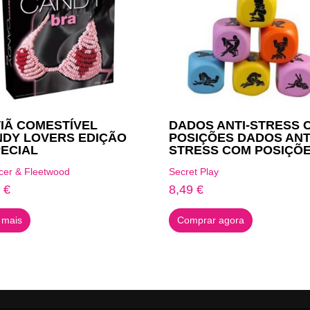
IÃ COMESTÍVEL
DADOS ANTI-STRESS 
DY LOVERS EDIÇÃO
POSIÇÕES DADOS ANT
ECIAL
STRESS COM POSIÇÕ
cer & Fleetwood
Secret Play
5
€
8,49
€
 mais
Comprar agora