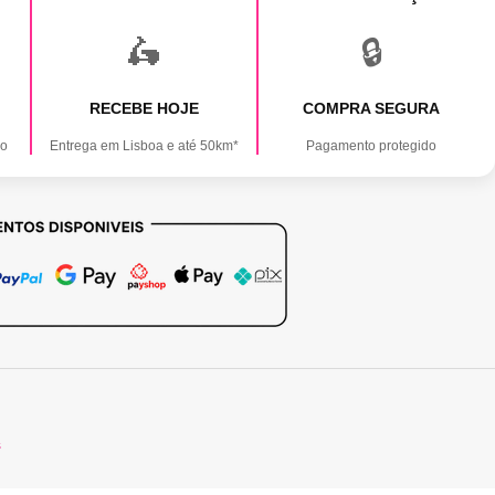
🛵
🔒
RECEBE HOJE
COMPRA SEGURA
ão
Entrega em Lisboa e até 50km*
Pagamento protegido
s