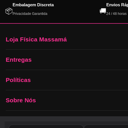
Embalagem Discreta
Envios Rá
📦
🚚
Privacidade Garantida
24 / 48 horas
Loja Física Massamá
Entregas
Políticas
Sobre Nós