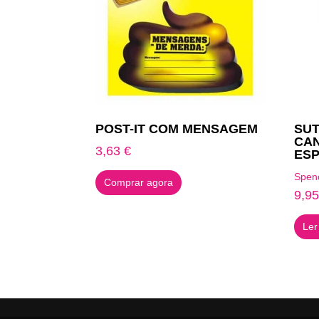
POST-IT COM MENSAGEM
SUT
CAN
3,63
€
ESP
Spen
Comprar agora
9,9
Ler