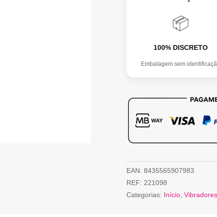
📦
100% DISCRETO
Embalagem sem identificaç
EAN:
8435565907983
REF:
221098
Categorias:
Início
,
Vibradore