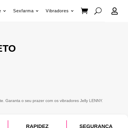

e
Sexfarma
Vibradores
ETO
te. Garanta o seu prazer com os vibradores Jelly LENNY.
RAPIDEZ
SEGURANÇA