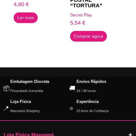
POSTAL
4,80
€
“TORTURA”
Secret Play
Ler mais
5,54
€
Comprar agora
Embalagem Discreta
Envios Rápidos
📦
🚚
Privacidade Garantida
24 / 48 horas
Loja Física
Experiência
📍
⭐
Massamá Shopping
22 Anos de Confiança
Loja Física Massamá