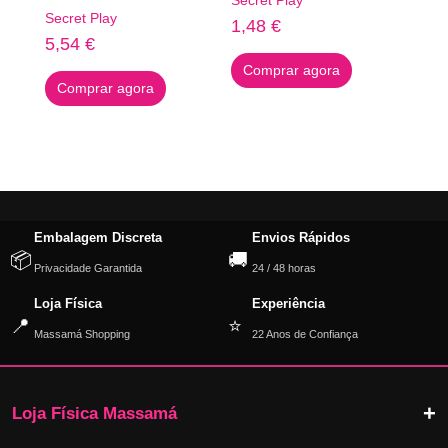
Secret Play
Secret Play
1,48
€
5,54
€
Comprar agora
Comprar agora
Embalagem Discreta
Envios Rápidos
📦
🚚
Privacidade Garantida
24 / 48 horas
Loja Física
Experiência
📍
⭐
Massamá Shopping
22 Anos de Confiança
Loja Física Massamá