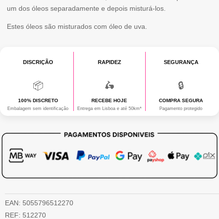
um dos óleos separadamente e depois misturá-los.
Estes óleos são misturados com óleo de uva.
DISCRIÇÃO
RAPIDEZ
SEGURANÇA
📦
🛵
🔒
100% DISCRETO
RECEBE HOJE
COMPRA SEGURA
Embalagem sem identificação
Entrega em Lisboa e até 50km*
Pagamento protegido
EAN:
5055796512270
REF:
512270