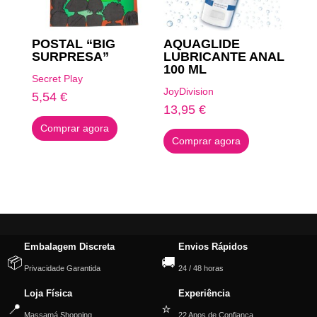
POSTAL “BIG
AQUAGLIDE
SURPRESA”
LUBRICANTE ANAL
100 ML
Secret Play
JoyDivision
5,54
€
13,95
€
Comprar agora
Comprar agora
Embalagem Discreta
Envios Rápidos
📦
🚚
Privacidade Garantida
24 / 48 horas
Loja Física
Experiência
📍
⭐
Massamá Shopping
22 Anos de Confiança