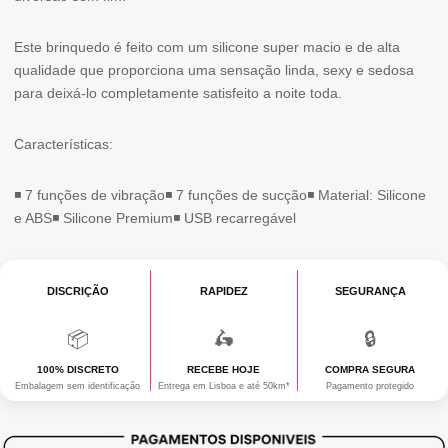
Este brinquedo é feito com um silicone super macio e de alta
qualidade que proporciona uma sensação linda, sexy e sedosa
para deixá-lo completamente satisfeito a noite toda.
Características:
◾ 7 funções de vibração◾ 7 funções de sucção◾ Material: Silicone
e ABS◾ Silicone Premium◾ USB recarregável
DISCRIÇÃO
RAPIDEZ
SEGURANÇA
📦
🛵
🔒
100% DISCRETO
RECEBE HOJE
COMPRA SEGURA
Embalagem sem identificação
Entrega em Lisboa e até 50km*
Pagamento protegido