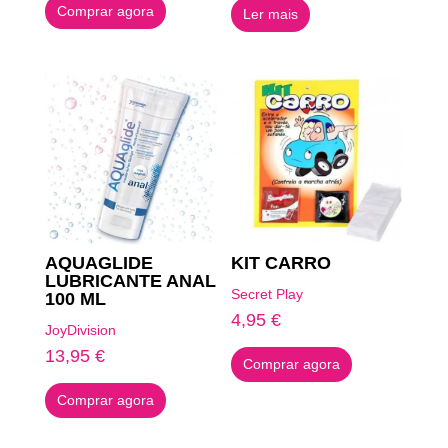
Comprar agora
Ler mais
original
atual
era:
é:
6,09 €.
3,04 €.
AQUAGLIDE
KIT CARRO
LUBRICANTE ANAL
Secret Play
100 ML
4,95
€
JoyDivision
13,95
€
Comprar agora
Comprar agora