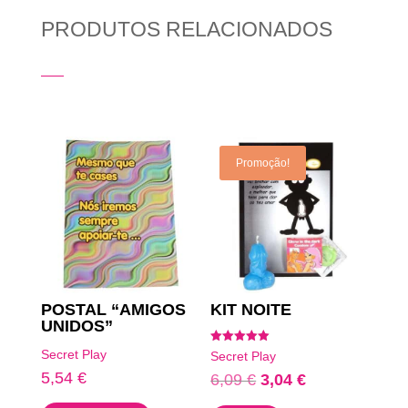
PRODUTOS RELACIONADOS
Produtos Relacionados
Promoção!
POSTAL “AMIGOS
KIT NOITE
UNIDOS”
Avaliação
Secret Play
Secret Play
5.00
de 5
5,54
€
O
O
6,09
€
3,04
€
preço
preço