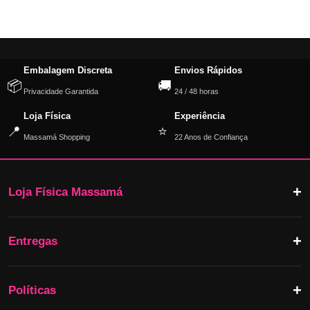
Embalagem Discreta
Envios Rápidos
📦
🚚
Privacidade Garantida
24 / 48 horas
Loja Física
Experiência
📍
⭐
Massamá Shopping
22 Anos de Confiança
Loja Física Massamá
Entregas
Políticas