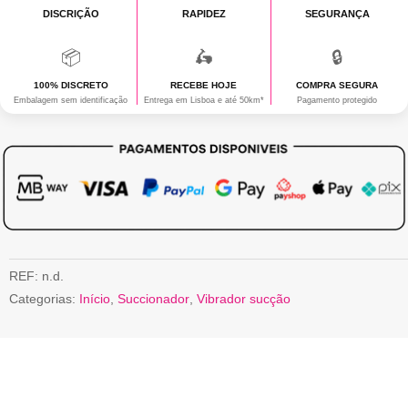
DISCRIÇÃO
RAPIDEZ
SEGURANÇA
📦
🛵
🔒
100% DISCRETO
RECEBE HOJE
COMPRA SEGURA
Embalagem sem identificação
Entrega em Lisboa e até 50km*
Pagamento protegido
REF:
n.d.
Categorias:
Início
,
Succionador
,
Vibrador sucção