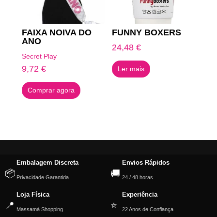
FAIXA NOIVA DO
FUNNY BOXERS
ANO
24,48
€
Secret Play
9,72
€
Ler mais
Comprar agora
Embalagem Discreta
Envios Rápidos
📦
🚚
Privacidade Garantida
24 / 48 horas
Loja Física
Experiência
📍
⭐
Massamá Shopping
22 Anos de Confiança