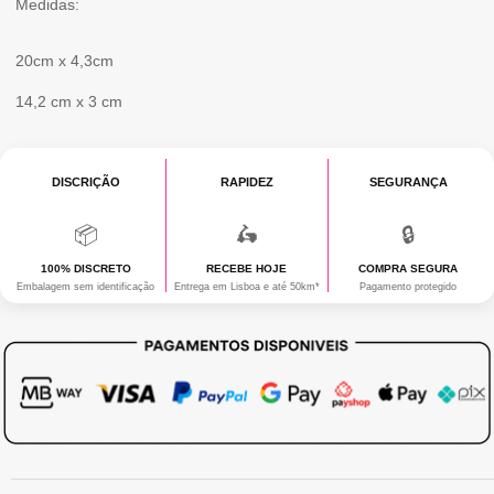
Medidas:
20cm x 4,3cm
14,2 cm x 3 cm
DISCRIÇÃO
RAPIDEZ
SEGURANÇA
📦
🛵
🔒
100% DISCRETO
RECEBE HOJE
COMPRA SEGURA
Embalagem sem identificação
Entrega em Lisboa e até 50km*
Pagamento protegido