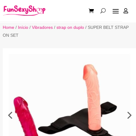

Home
/
Início
/
Vibradores
/
strap on duplo
/ SUPER BELT STRAP
ON SET