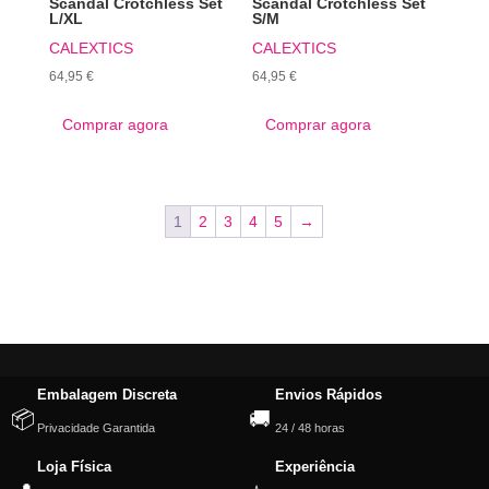
Scandal Crotchless Set
Scandal Crotchless Set
L/XL
S/M
CALEXTICS
CALEXTICS
64,95
€
64,95
€
Comprar agora
Comprar agora
1
2
3
4
5
→
Embalagem Discreta
Envios Rápidos
📦
🚚
Privacidade Garantida
24 / 48 horas
Loja Física
Experiência