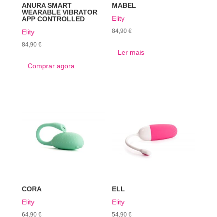
ANURA SMART
MABEL
WEARABLE VIBRATOR
Elity
APP CONTROLLED
84,90
€
Elity
84,90
€
Ler mais
Comprar agora
CORA
ELL
Elity
Elity
64,90
€
54,90
€