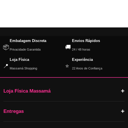
Embalagem Discreta
Envios Rápidos
📦
🚚
Privacidade Garantida
24 / 48 horas
Loja Física
Experiência
📍
⭐
Massamá Shopping
22 Anos de Confiança
Loja Física Massamá
Entregas