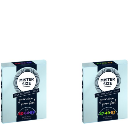
rincadeiras
Bondage
Ela
Ele
Lingeri