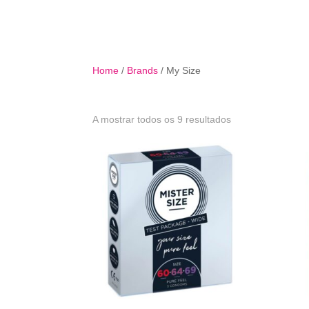
B
Home
/
Brands
/ My Size
Ordenado
A mostrar todos os 9 resultados
por
mais
recentes