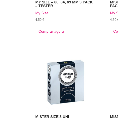
MY SIZE – 60, 64, 69 MM 3 PACK
MIST
– TESTER
PAC
My Size
My S
4,50
€
4,50
Comprar agora
Co
MISTER SIZE 3 UNI
MIS