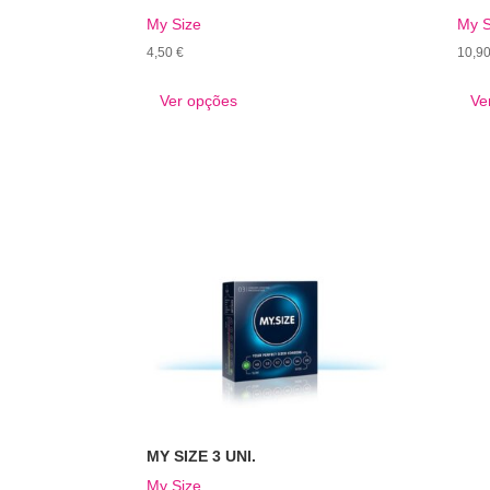
My Size
My S
4,50
€
10,9
This
Ver opções
Ve
product
has
multiple
variants.
The
options
may
be
chosen
on
the
product
page
MY SIZE 3 UNI.
My Size