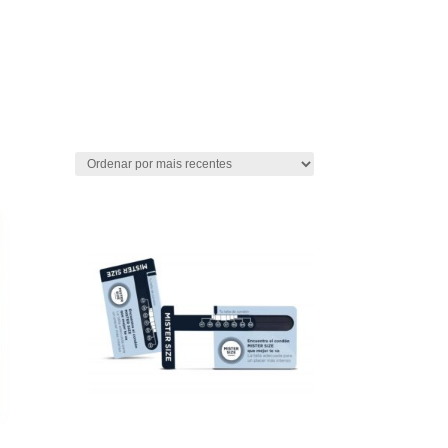

e
Sexfarma
Vibradores