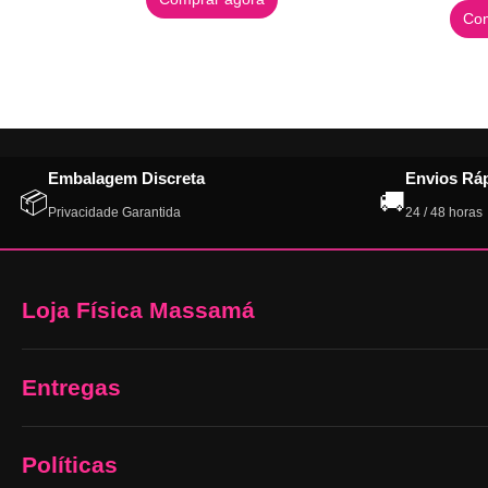
Com
Embalagem Discreta
Envios Rá
📦
🚚
Privacidade Garantida
24 / 48 horas
Loja Física Massamá
Entregas
Políticas