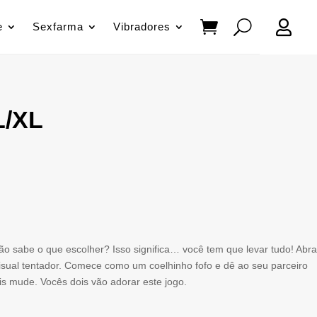

e
Sexfarma
Vibradores
L/XL
ão sabe o que escolher? Isso significa… você tem que levar tudo! Abra
isual tentador. Comece como um coelhinho fofo e dê ao seu parceiro
s mude. Vocês dois vão adorar este jogo.