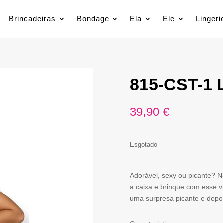
Brincadeiras
Bondage
Ela
Ele
Lingeri
815-CST-1 
39,90
€
Esgotado
Adorável, sexy ou picante? N
a caixa e brinque com esse v
uma surpresa picante e depoi