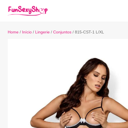
Home
/
Início
/
Lingerie
/
Conjuntos
/ 815-CST-1 L/XL