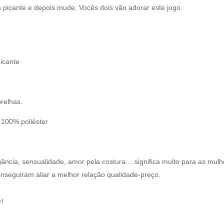
 picante e depois mude. Vocês dois vão adorar este jogo.
picante
orelhas.
: 100% poliéster
egância, sensualidade, amor pela costura… significa muito para as mul
nseguiram aliar a melhor relação qualidade-preço.
r!