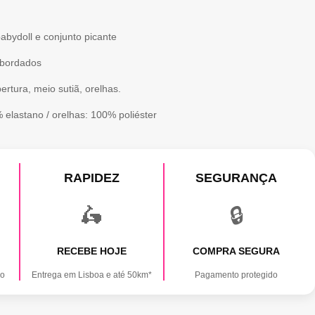
abydoll e conjunto picante
 bordados
bertura, meio sutiã, orelhas.
 elastano / orelhas: 100% poliéster
RAPIDEZ
SEGURANÇA
🛵
🔒
RECEBE HOJE
COMPRA SEGURA
ão
Entrega em Lisboa e até 50km*
Pagamento protegido