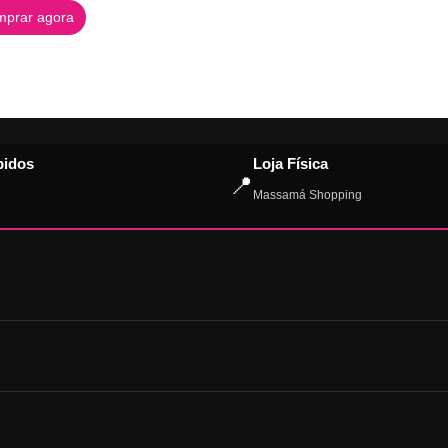
prar agora
pidos
Loja Física
📍
Massamá Shopping