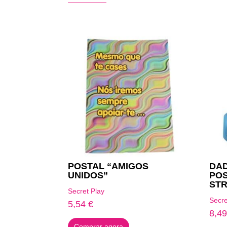
Produtos Relacionados
POSTAL “AMIGOS
DAD
UNIDOS”
POS
STR
Secret Play
Secre
5,54
€
8,4
Comprar agora