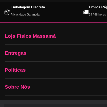
Embalagem Discreta
Envios Rá
📦
🚚
Privacidade Garantida
24 / 48 horas
Loja Física Massamá
Entregas
Políticas
Sobre Nós