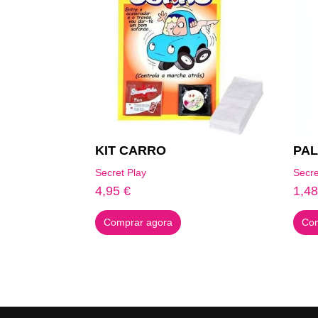
KIT CARRO
PAL
Secret Play
Secre
4,95
€
1,4
Comprar agora
Com