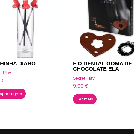
HINHA DIABO
FIO DENTAL GOMA DE
CHOCOLATE ELA
t Play
Secret Play
8
€
9,90
€
prar agora
Ler mais