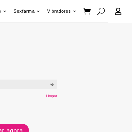

e
Sexfarma
Vibradores
Limpar
r agora