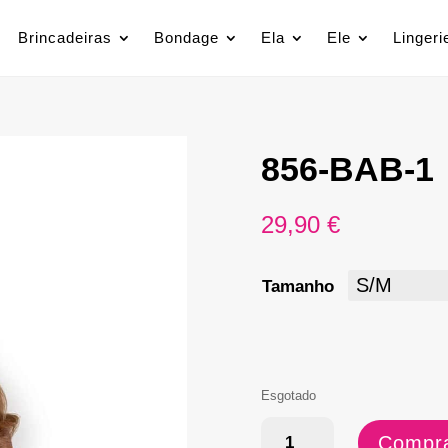
Brincadeiras
Bondage
Ela
Ele
Lingeri
856-BAB-1
29,90
€
Tamanho
Esgotado
Quantidade
Compra