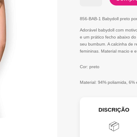
de
856-
856-BAB-1 Babydoll preto po
BAB-
Adorável babydoll com motivo
1
e um prático fecho abaixo do 
seu bumbum. A calcinha de r
femininas. Material macio e el
Cor: preto
Material: 94% poliamida, 6% 
DISCRIÇÃO
📦