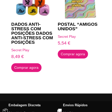
DADOS ANTI-
POSTAL “AMIGOS
STRESS COM
UNIDOS”
POSIÇÕES DADOS
Secret Play
ANTI-STRESS COM
POSIÇÕES
5,54
€
Secret Play
Comprar agora
8,49
€
Comprar agora
Embalagem Discreta
Envios Rápidos
📦
🚚