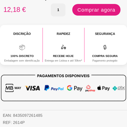
Quantidade
12,18
€
Comprar agora
de
LIVRO
DISCRIÇÃO
AS
RAPIDEZ
SEGURANÇA
69
📦
🛵
🔒
POSIÇÕES
100% DISCRETO
RECEBE HOJE
COMPRA SEGURA
Embalagem sem identificação
Entrega em Lisboa e até 50km*
DO
Pagamento protegido
KAMASUTRA
EAN:
8435097261485
REF:
2614P