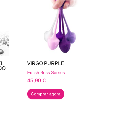
EL
VIRGO PURPLE
DO
Fetish Boss Serries
45,90
€
Comprar agora