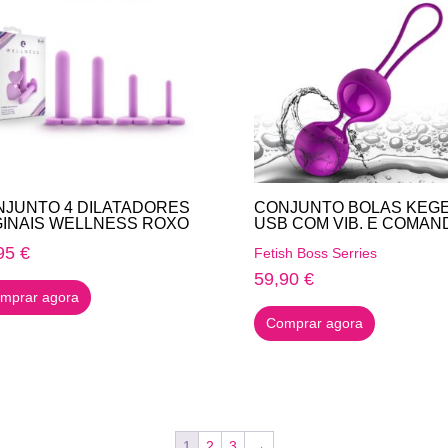
JUNTO 4 DILATADORES
CONJUNTO BOLAS KEG
INAIS WELLNESS ROXO
USB COM VIB. E COMAN
95
€
Fetish Boss Serries
59,90
€
mprar agora
Comprar agora
1
2
3
→