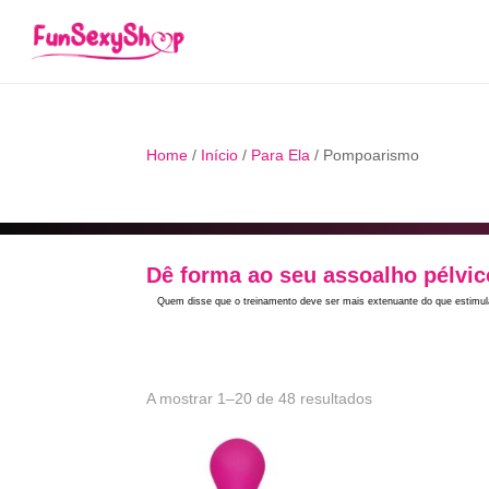
Home
/
Início
/
Para Ela
/ Pompoarismo
Dê forma ao seu assoalho pélvic
Quem disse que o treinamento deve ser mais extenuante do que estimul
Ordenado
A mostrar 1–20 de 48 resultados
por
popularidade