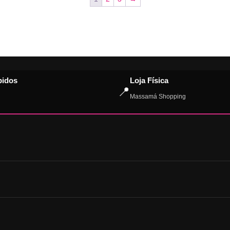
pidos
Loja Física
📍
Massamá Shopping