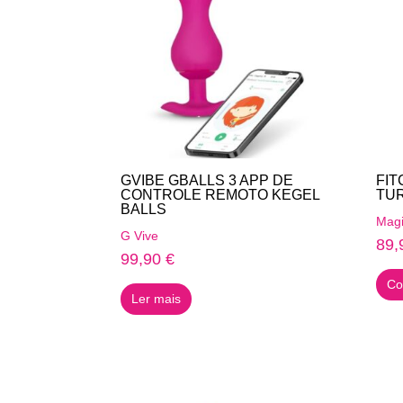
GVIBE GBALLS 3 APP DE
FIT
CONTROLE REMOTO KEGEL
TU
BALLS
Magi
G Vive
89,
99,90
€
Co
Ler mais