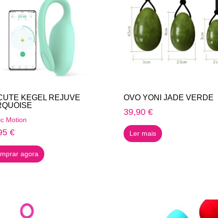
CUTE KEGEL REJUVE
OVO YONI JADE VERDE
RQUOISE
39,90
€
c Motion
95
€
Ler mais
mprar agora