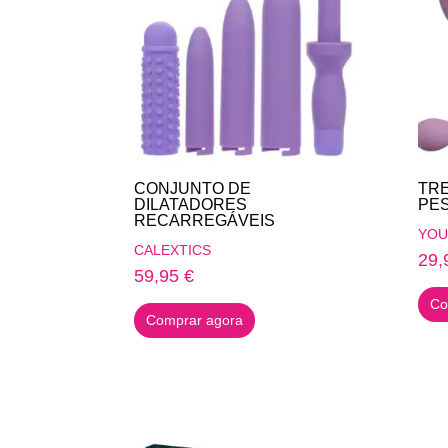
CONJUNTO DE
TRE
DILATADORES
PE
RECARREGÁVEIS
YOU
CALEXTICS
29,
59,95
€
Co
Comprar agora