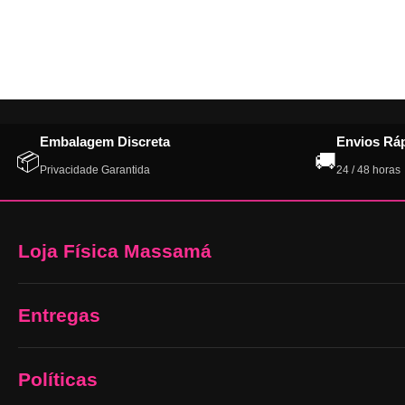
Embalagem Discreta
Envios Rá
📦
🚚
Privacidade Garantida
24 / 48 horas
Loja Física Massamá
Entregas
Políticas