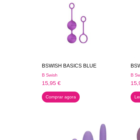
BSWISH BASICS BLUE
BSW
B Swish
B Sw
15,95
€
15,
Comprar agora
Le