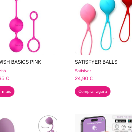
ISH BASICS PINK
SATISFYER BALLS
ish
Satisfyer
95
€
24,90
€
r mais
Comprar agora