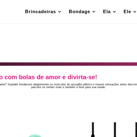
Brincadeiras
Bondage
Ela
Ele
o com bolas de amor e divirta-se!
ante? Joyballs fortalecem alegremente os músculos do assoalho pélvico e trazem sensações antes desconh
parceiro se sintam mais e também é bom para sua saúde.