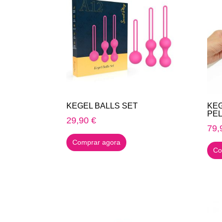
KEGEL BALLS SET
KEG
PEL
29,90
€
79,
Comprar agora
Co