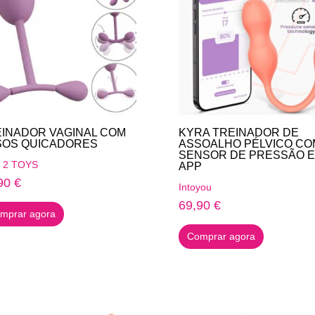
INADOR VAGINAL COM
KYRA TREINADOR DE
SOS QUICADORES
ASSOALHO PÉLVICO CO
SENSOR DE PRESSÃO E
 2 TOYS
APP
90
€
Intoyou
69,90
€
mprar agora
Comprar agora