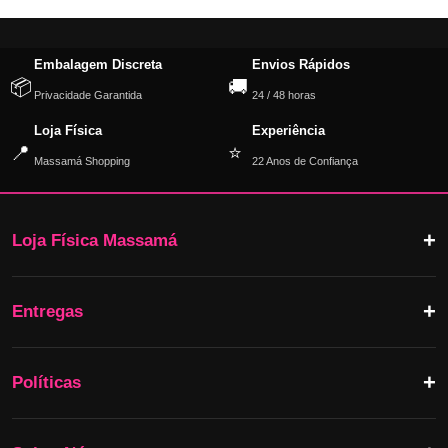
Embalagem Discreta
Envios Rápidos
📦
🚚
Privacidade Garantida
24 / 48 horas
Loja Física
Experiência
📍
⭐
Massamá Shopping
22 Anos de Confiança
Loja Física Massamá
Entregas
Políticas