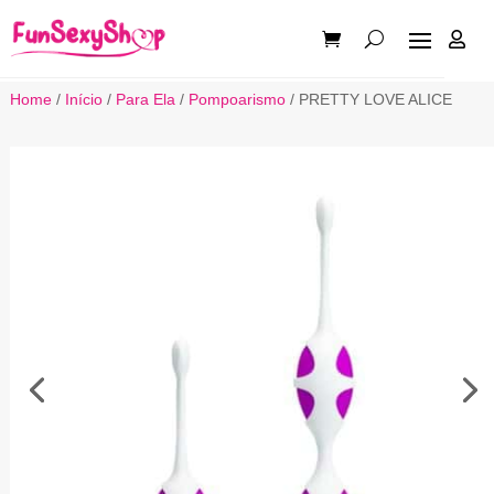

Home
/
Início
/
Para Ela
/
Pompoarismo
/ PRETTY LOVE ALICE