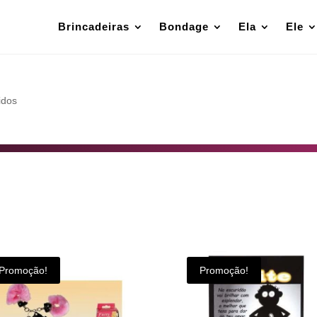
Brincadeiras
Bondage
Ela
Ele
idos
Promoção!
Promoção!