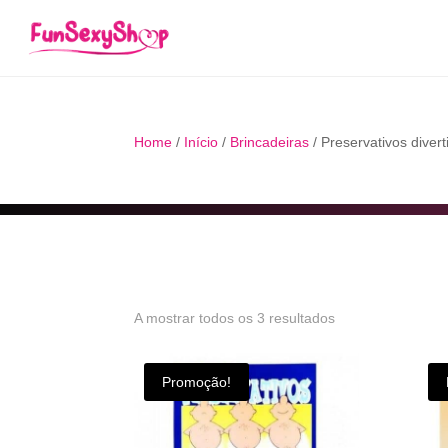
Home
/
Início
/
Brincadeiras
/ Preservativos divert
Ordenado
A mostrar todos os 3 resultados
por
Promoção!
popularidade