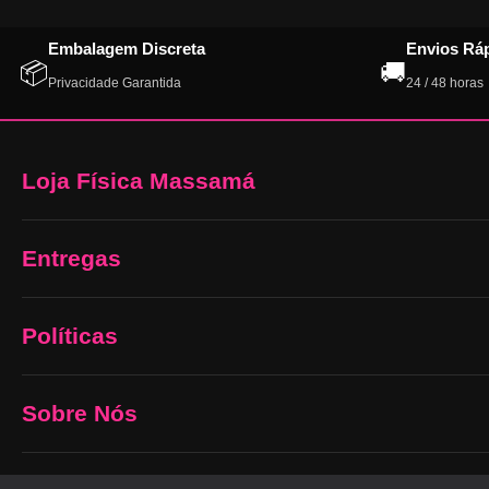
Embalagem Discreta
Envios Rá
📦
🚚
Privacidade Garantida
24 / 48 horas
Loja Física Massamá
Entregas
Políticas
Sobre Nós