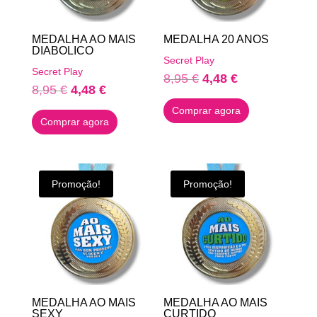
MEDALHA AO MAIS
MEDALHA 20 ANOS
DIABOLICO
Secret Play
Secret Play
O
O
8,95
€
4,48
€
O
O
8,95
€
4,48
€
preço
preço
preço
preço
Comprar agora
original
atual
Comprar agora
original
atual
era:
é:
era:
é:
8,95 €.
4,48 €.
8,95 €.
4,48 €.
Promoção!
Promoção!
MEDALHA AO MAIS
MEDALHA AO MAIS
SEXY
CURTIDO