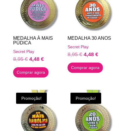
MEDALHA À MAIS
MEDALHA 30 ANOS
PÚDICA
Secret Play
Secret Play
O
O
8,95
€
4,48
€
O
O
8,95
€
4,48
€
preço
preço
preço
preço
Comprar agora
original
atual
Comprar agora
original
atual
era:
é:
era:
é:
8,95 €.
4,48 €.
8,95 €.
4,48 €.
Promoção!
Promoção!