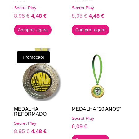
Secret Play
Secret Play
O
O
O
O
8,95
€
4,48
€
8,95
€
4,48
€
preço
preço
preço
preço
Comprar agora
Comprar agora
original
atual
original
atual
era:
é:
era:
é:
8,95 €.
4,48 €.
8,95 €.
4,48 €.
Promoção!
MEDALHA
MEDALHA “20 ANOS”
REFORMADO
Secret Play
Secret Play
6,09
€
O
O
8,95
€
4,48
€