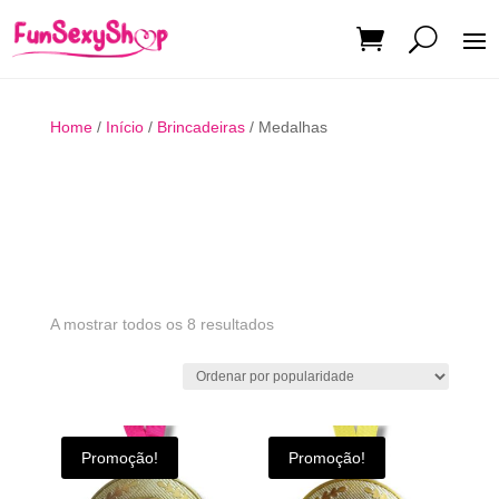
Home
/
Início
/
Brincadeiras
/ Medalhas
Ordenado
A mostrar todos os 8 resultados
por
popularidade
Promoção!
Promoção!