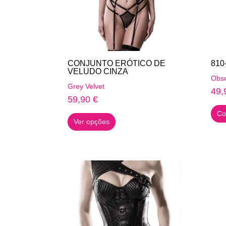
CONJUNTO ERÓTICO DE
810
VELUDO CINZA
Obse
Grey Velvet
49,
59,90
€
This
Co
Ver opções
product
has
multiple
variants.
The
options
may
be