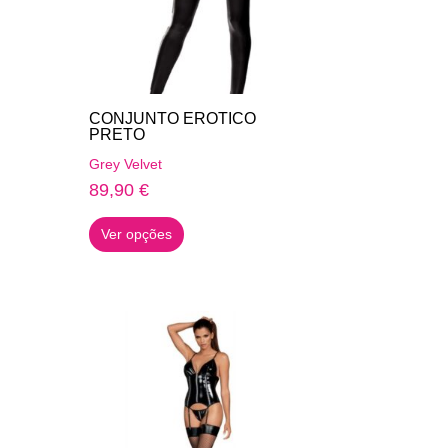
on
the
product
page
CONJUNTO EROTICO
PRETO
Grey Velvet
89,90
€
This
Ver opções
product
has
multiple
variants.
The
options
may
be