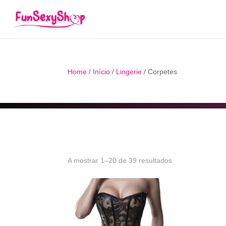
Home
/
Início
/
Lingerie
/ Corpetes
Ordenado
A mostrar 1–20 de 39 resultados
por
popularidade