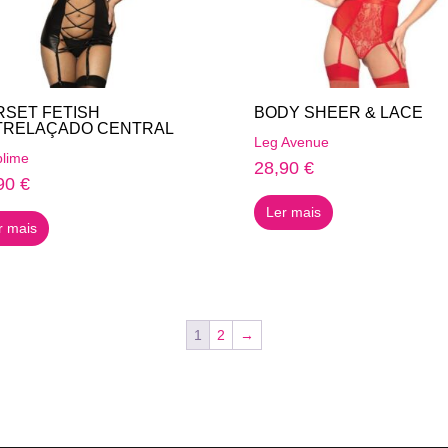
chosen
on
the
product
page
SET FETISH
BODY SHEER & LACE
TRELAÇADO CENTRAL
Leg Avenue
lime
28,90
€
90
€
Ler mais
r mais
1
2
→