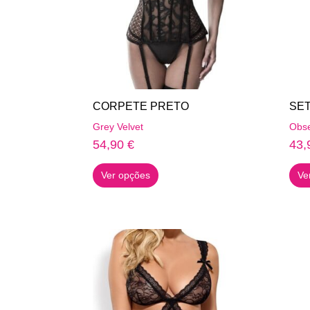
CORPETE PRETO
SET
Grey Velvet
Obse
54,90
€
43,
This
Ver opções
Ve
product
has
multiple
variants.
The
options
may
be