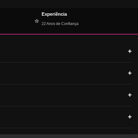
on
the
Experiência
product
⭐
22 Anos de Confiança
page