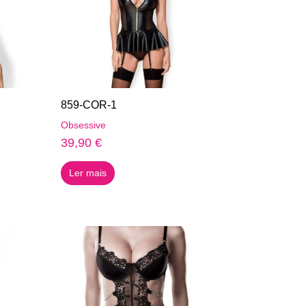
859-COR-1
Obsessive
39,90
€
Ler mais