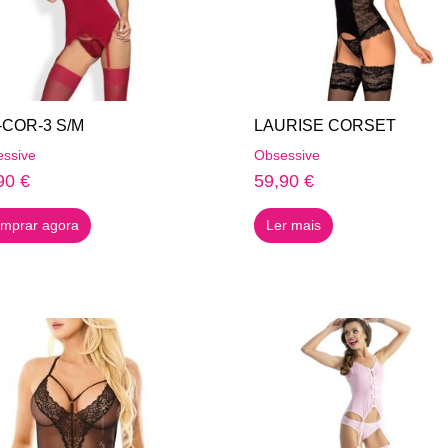
chosen
on
the
product
page
-COR-3 S/M
LAURISE CORSET
ssive
Obsessive
90
€
59,90
€
mprar agora
Ler mais