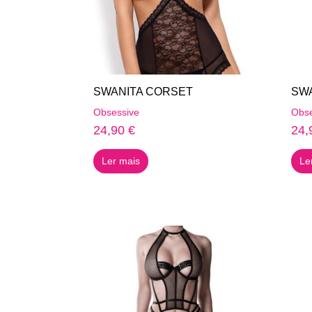
chosen
on
the
product
page
SWANITA CORSET
SW
Obsessive
Obse
24,90
€
24,
Ler mais
Le