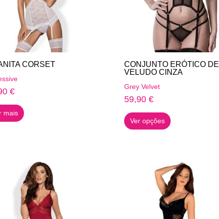
chosen
chosen
on
on
the
the
product
product
page
page
ANITA CORSET
CONJUNTO ERÓTICO DE
VELUDO CINZA
ssive
Grey Velvet
90
€
59,90
€
This
r mais
Ver opções
product
has
multiple
variants.
The
options
may
be