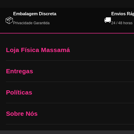
Embalagem Discreta
Envios Rá
📦
🚚
Privacidade Garantida
24 / 48 horas
Loja Física Massamá
Entregas
Políticas
Sobre Nós