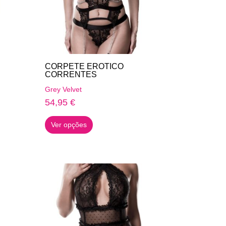
CORPETE EROTICO
CORRENTES
Grey Velvet
54,95
€
This
Ver opções
product
has
multiple
variants.
The
options
may
be