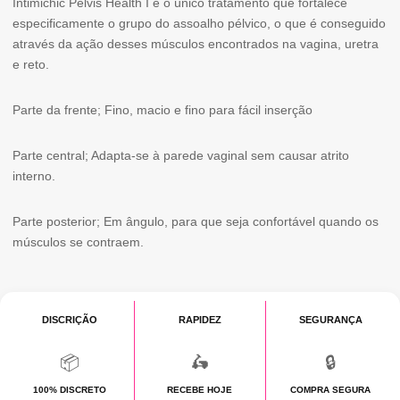
Intimichic Pelvis Health I é o único tratamento que fortalece
especificamente o grupo do assoalho pélvico, o que é conseguido
através da ação desses músculos encontrados na vagina, uretra
e reto.
Parte da frente; Fino, macio e fino para fácil inserção
Parte central; Adapta-se à parede vaginal sem causar atrito
interno.
Parte posterior; Em ângulo, para que seja confortável quando os
músculos se contraem.
DISCRIÇÃO
RAPIDEZ
SEGURANÇA
📦
🛵
🔒
100% DISCRETO
RECEBE HOJE
COMPRA SEGURA