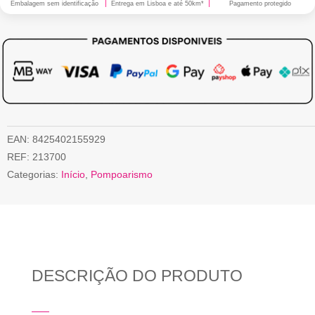
Embalagem sem identificação
Entrega em Lisboa e até 50km*
Pagamento protegido
EAN:
8425402155929
REF:
213700
Categorias:
Início
,
Pompoarismo
DESCRIÇÃO DO PRODUTO