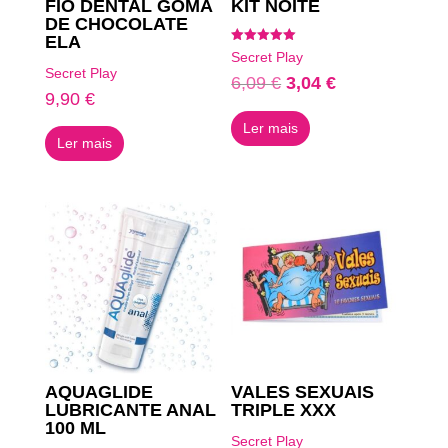
FIO DENTAL GOMA
KIT NOITE
DE CHOCOLATE
ELA
Avaliação
Secret Play
5.00
Secret Play
de 5
O
O
6,09
€
3,04
€
9,90
€
preço
preço
Ler mais
original
atual
Ler mais
era:
é:
6,09 €.
3,04 €.
AQUAGLIDE
VALES SEXUAIS
LUBRICANTE ANAL
TRIPLE XXX
100 ML
Secret Play