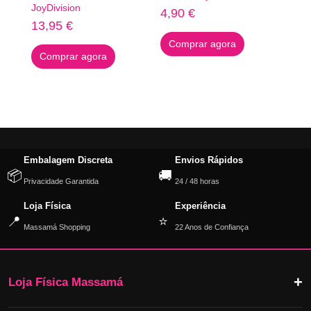
JoyDivision
4,90
€
13,95
€
Comprar agora
Comprar agora
Embalagem Discreta
Envios Rápidos
📦
🚚
Privacidade Garantida
24 / 48 horas
Loja Física
Experiência
📍
⭐
Massamá Shopping
22 Anos de Confiança
Loja Física Massamá