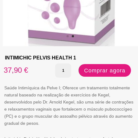
INTIMICHIC PELVIS HEALTH 1
Quantidade
37,90
€
Comprar agora
de
INTIMICHIC
Saúde Intimíquica da Pelve I; Oferece um tratamento totalmente
natural baseado na realização de exercícios de Kegel,
PELVIS
desenvolvidos pelo Dr. Arnold Kegel, são uma série de contrações
HEALTH
e relaxamentos vaginais que fortalecem o músculo pubococcígeo
(PC) e o grupo muscular do assoalho pélvico através do aumento
1
gradual de pesos.