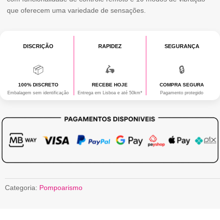
que oferecem uma variedade de sensações.
DISCRIÇÃO
RAPIDEZ
SEGURANÇA
📦
🛵
🔒
100% DISCRETO
RECEBE HOJE
COMPRA SEGURA
Embalagem sem identificação
Entrega em Lisboa e até 50km*
Pagamento protegido
Categoria:
Pompoarismo