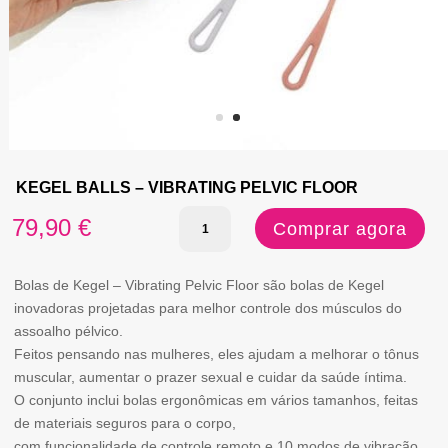
KEGEL BALLS – VIBRATING PELVIC FLOOR
Quantidade
79,90
€
Comprar agora
de
KEGEL
Bolas de Kegel – Vibrating Pelvic Floor são bolas de Kegel
inovadoras projetadas para melhor controle dos músculos do
BALLS
assoalho pélvico.
-
Feitos pensando nas mulheres, eles ajudam a melhorar o tônus
muscular, aumentar o prazer sexual e cuidar da saúde íntima.
VIBRATING
O conjunto inclui bolas ergonômicas em vários tamanhos, feitas
PELVIC
de materiais seguros para o corpo,
FLOOR
com funcionalidade de controle remoto e 10 modos de vibração