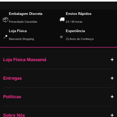
Embalagem Discreta
Envios Rápidos
📦
🚚
Privacidade Garantida
24 / 48 horas
Loja Física
Experiência
📍
⭐
Massamá Shopping
22 Anos de Confiança
Loja Física Massamá
Entregas
Políticas
Sobre Nós