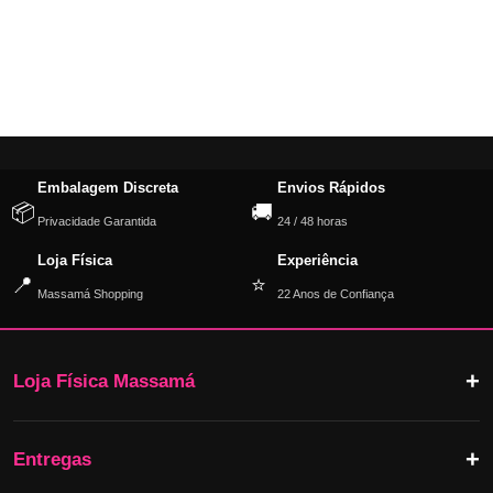
Embalagem Discreta
Envios Rápidos
📦
🚚
Privacidade Garantida
24 / 48 horas
Loja Física
Experiência
📍
⭐
Massamá Shopping
22 Anos de Confiança
Loja Física Massamá
Entregas