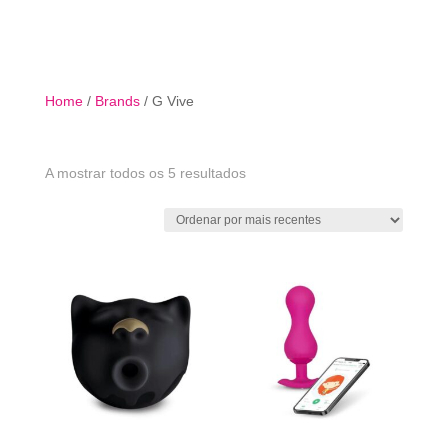

Home
/
Brands
/ G Vive
Ordenado
A mostrar todos os 5 resultados
por
mais
recentes