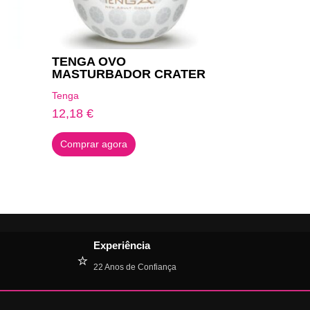
TENGA OVO
MASTURBADOR CRATER
Tenga
12,18
€
Comprar agora
Experiência
⭐
22 Anos de Confiança