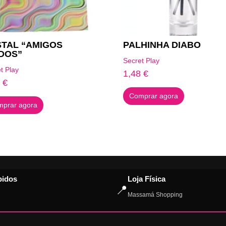
TAL “AMIGOS
PALHINHA DIABO
DOS”
Secret Play
t Play
1,48
€
4
€
Comprar agora
prar agora
pidos
Loja Física
📍
Massamá Shopping