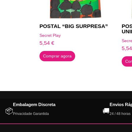
POSTAL “BIG SURPRESA”
POS
UNI
Secret Play
Secre
5,54
€
5,5
Comprar agora
Com
Embalagem Discreta
Envios Rá
📦
🚚
Privacidade Garantida
24 / 48 horas