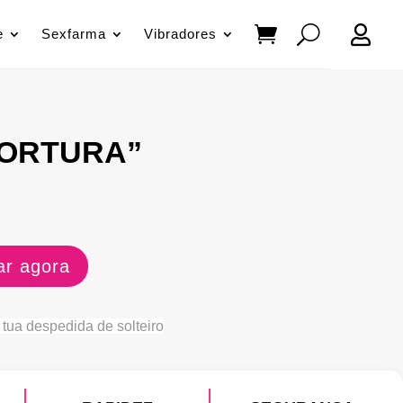

e
Sexfarma
Vibradores
TORTURA”
r agora
 tua despedida de solteiro