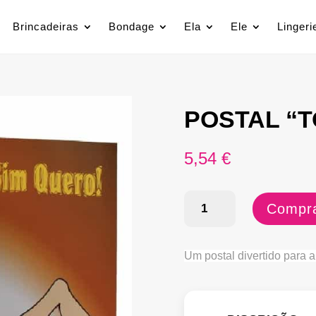
Brincadeiras
Bondage
Ela
Ele
Lingeri
POSTAL “
5,54
€
Quantidade
Compra
de
POSTAL
Um postal divertido para a
"TORTURA"