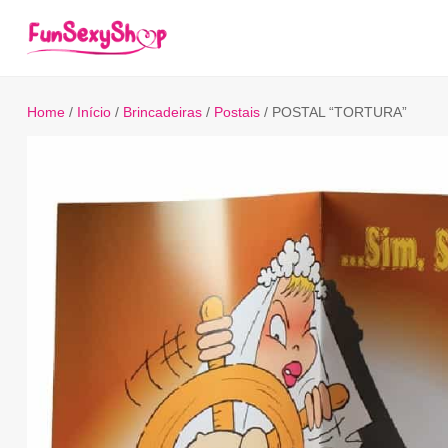
Home
/
Início
/
Brincadeiras
/
Postais
/ POSTAL “TORTURA”