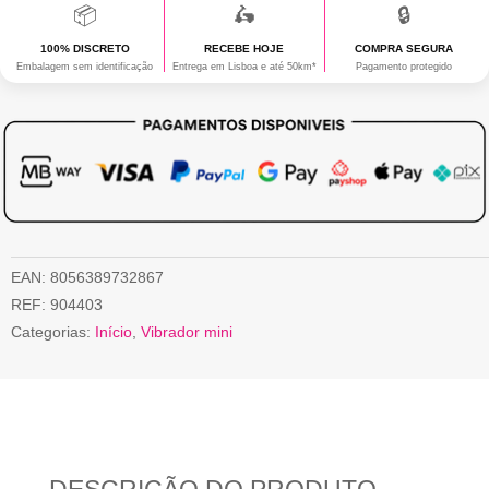
📦
🛵
🔒
100% DISCRETO
RECEBE HOJE
COMPRA SEGURA
Embalagem sem identificação
Entrega em Lisboa e até 50km*
Pagamento protegido
EAN:
8056389732867
REF:
904403
Categorias:
Início
,
Vibrador mini