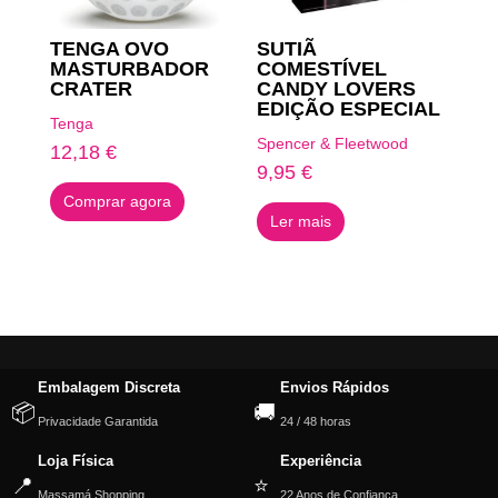
TENGA OVO
SUTIÃ
MASTURBADOR
COMESTÍVEL
CRATER
CANDY LOVERS
EDIÇÃO ESPECIAL
Tenga
Spencer & Fleetwood
12,18
€
9,95
€
Comprar agora
Ler mais
Embalagem Discreta
Envios Rápidos
📦
🚚
Privacidade Garantida
24 / 48 horas
Loja Física
Experiência
📍
⭐
Massamá Shopping
22 Anos de Confiança