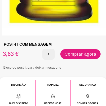
POST-IT COM MENSAGEM
Quantidade
3,63
€
Comprar agora
de
POST-
Bloco de post-it para deixar mesagens
IT
COM
DISCRIÇÃO
RAPIDEZ
SEGURANÇA
MENSAGEM
📦
🛵
🔒
100% DISCRETO
RECEBE HOJE
COMPRA SEGURA