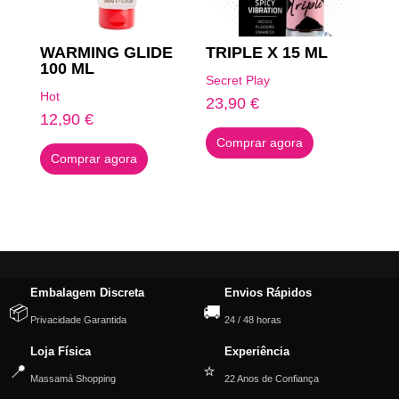
WARMING GLIDE
TRIPLE X 15 ML
100 ML
Secret Play
Hot
23,90
€
12,90
€
Comprar agora
Comprar agora
Embalagem Discreta
Envios Rápidos
📦
🚚
Privacidade Garantida
24 / 48 horas
Loja Física
Experiência
📍
⭐
Massamá Shopping
22 Anos de Confiança