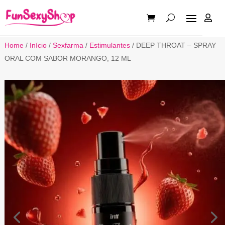

Home
/
Início
/
Sexfarma
/
Estimulantes
/ DEEP THROAT – SPRAY
ORAL COM SABOR MORANGO, 12 ML