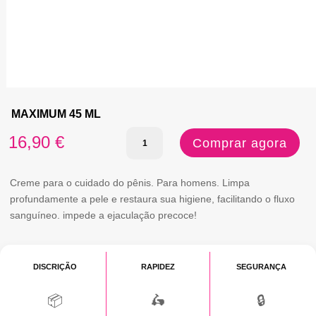
MAXIMUM 45 ML
Quantidade
16,90
€
Comprar agora
de
MAXIMUM
Creme para o cuidado do pênis. Para homens. Limpa
profundamente a pele e restaura sua higiene, facilitando o fluxo
45
sanguíneo. impede a ejaculação precoce!
ML
DISCRIÇÃO
RAPIDEZ
SEGURANÇA
📦
🛵
🔒