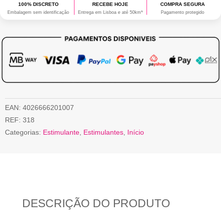
100% DISCRETO
RECEBE HOJE
COMPRA SEGURA
Embalagem sem identificação
Entrega em Lisboa e até 50km*
Pagamento protegido
EAN:
4026666201007
REF:
318
Categorias:
Estimulante
,
Estimulantes
,
Início
DESCRIÇÃO DO PRODUTO