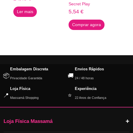
Secret Play
5,54
€
Ler mais
Comprar agora
Embalagem Discreta
Envios Rápidos
📦
🚚
Privacidade Garantida
24 / 48 horas
Loja Física
Experiência
📍
⭐
Massamá Shopping
22 Anos de Confiança
Loja Física Massamá