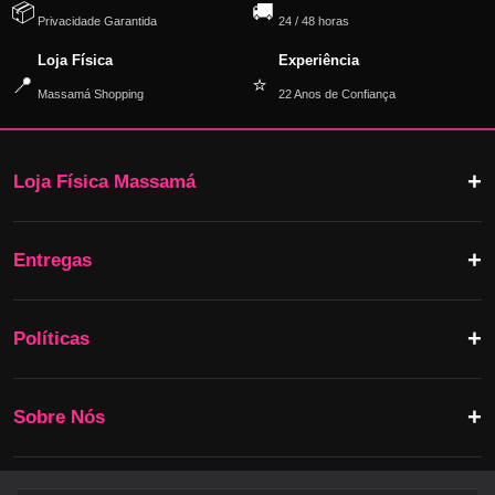
📦
🚚
Privacidade Garantida
24 / 48 horas
Loja Física
Experiência
📍
⭐
Massamá Shopping
22 Anos de Confiança
Loja Física Massamá
Entregas
Políticas
Sobre Nós