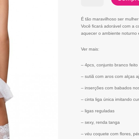
de
JULITTA
É tão maravilhoso ser mulher!
SET-
Você ficará adorável com a co
aquecer o ambiente noturno e
S/M
Ver mais:
– 4pcs, conjunto branco feit
– sutiã com aros com alças aj
– inserções com babados nos
– cinta liga única imitando cur
– ligas reguladas
– sexy, renda tanga
– véu coquete com flores, pé