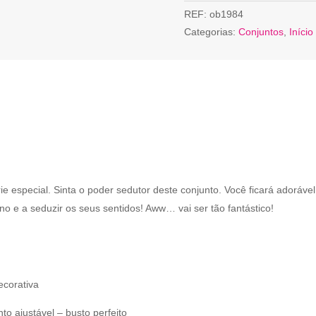
REF:
ob1984
Categorias:
Conjuntos
,
Início
ie especial. Sinta o poder sedutor deste conjunto. Você ficará adorável
no e a seduzir os seus sentidos! Aww… vai ser tão fantástico!
ecorativa
to ajustável – busto perfeito