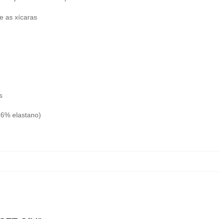
e as xícaras
s
, 6% elastano)