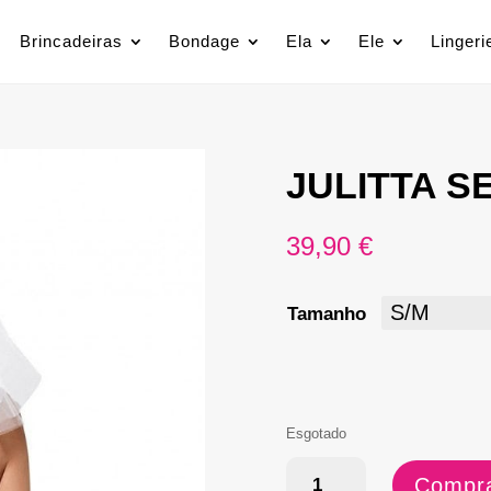
Brincadeiras
Bondage
Ela
Ele
Lingeri
JULITTA S
39,90
€
Tamanho
Esgotado
Quantidade
Compra