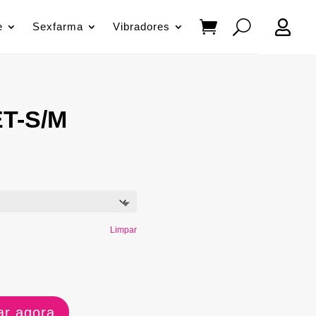

e
Sexfarma
Vibradores
ET-S/M
Limpar
r agora