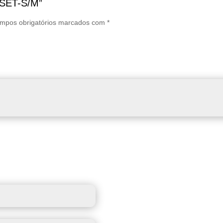
A SET-S/M”
mpos obrigatórios marcados com
*