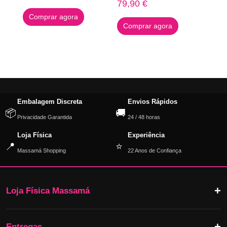
79,90
€
Comprar agora
Comprar agora
Embalagem Discreta
Envios Rápidos
📦
🚚
Privacidade Garantida
24 / 48 horas
Loja Física
Experiência
📍
⭐
Massamá Shopping
22 Anos de Confiança
Loja Física Massamá
Entregas