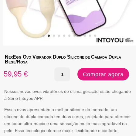
NexEgg Ovo Vibrador Duplo Silicone de Camada Dupla
Bege/Rosa
Quantidade
59,95
€
Comprar agora
de
NexEgg
Nossos novos ovos vibratórios de última geração estão chegando
à Série Intoyou APP.
Ovo
Esses ovos apresentam o melhor silicone do mercado, um
Vibrador
silicone de dupla camada em duas cores, projetado para oferecer
Duplo
um toque ultra-macio e uma sensação muito mais agradável na
Silicone
pele. Essa tecnologia oferece maior flexibilidade e conforto,