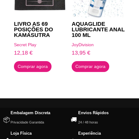
LIVRO AS 69
AQUAGLIDE
POSIÇÕES DO
LUBRICANTE ANAL
KAMASUTRA
100 ML
Secret Play
JoyDivision
12,18
€
13,95
€
Comprar agora
Comprar agora
Embalagem Discreta
Envios Rápidos
📦
🚚
Privacidade Garantida
24 / 48 horas
Loja Física
Experiência