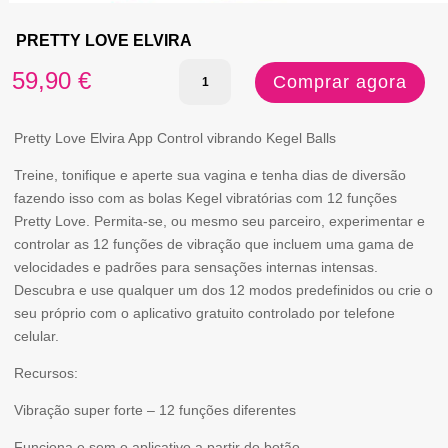
PRETTY LOVE ELVIRA
Quantidade
59,90
€
Comprar agora
de
PRETTY
Pretty Love Elvira App Control vibrando Kegel Balls
LOVE
Treine, tonifique e aperte sua vagina e tenha dias de diversão
fazendo isso com as bolas Kegel vibratórias com 12 funções
ELVIRA
Pretty Love. Permita-se, ou mesmo seu parceiro, experimentar e
controlar as 12 funções de vibração que incluem uma gama de
velocidades e padrões para sensações internas intensas.
Descubra e use qualquer um dos 12 modos predefinidos ou crie o
seu próprio com o aplicativo gratuito controlado por telefone
celular.
Recursos:
Vibração super forte – 12 funções diferentes
Funciona e sem o aplicativo a partir do botão