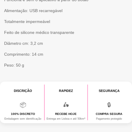
Alimentação: USB recarregável
Totalmente impermeável
Feito de silicone médico transparente
Diâmetro cm: 3,2 cm
Comprimento: 14 cm
Peso: 50 g
DISCRIÇÃO
RAPIDEZ
SEGURANÇA
📦
🛵
🔒
100% DISCRETO
RECEBE HOJE
COMPRA SEGURA
Embalagem sem identificação
Entrega em Lisboa e até 50km*
Pagamento protegido