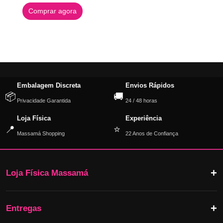
Comprar agora
Embalagem Discreta
Envios Rápidos
📦
🚚
Privacidade Garantida
24 / 48 horas
Loja Física
Experiência
📍
⭐
Massamá Shopping
22 Anos de Confiança
Loja Física Massamá
Entregas