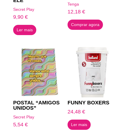
ELE
Tenga
Secret Play
12,18
€
9,90
€
Comprar agora
Ler mais
POSTAL “AMIGOS
FUNNY BOXERS
UNIDOS”
24,48
€
Secret Play
5,54
€
Ler mais