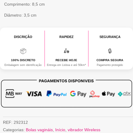
Comprimento: 8,5 cm
Diâmetro: 3,5 cm
DISCRIÇÃO
RAPIDEZ
SEGURANÇA
📦
🛵
🔒
100% DISCRETO
RECEBE HOJE
COMPRA SEGURA
Embalagem sem identificação
Entrega em Lisboa e até 50km*
Pagamento protegido
REF:
292312
Categorias:
Bolas vagináis
,
Início
,
vibrador Wireless