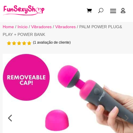

Home
/
Início
/
Vibradores
/
Vibradores
/ PALM POWER PLUG&
PLAY + POWER BANK
(
1
avaliação de cliente)
Classifi
cado com
5.00
em 5
com base
em
classific
ação de
cliente