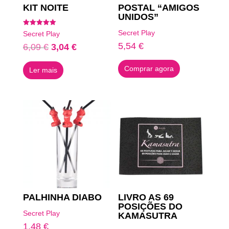
KIT NOITE
POSTAL “AMIGOS
UNIDOS”
Avaliação
Secret Play
Secret Play
5.00
de 5
5,54
€
O
O
6,09
€
3,04
€
preço
preço
Comprar agora
Ler mais
original
atual
era:
é:
6,09 €.
3,04 €.
PALHINHA DIABO
LIVRO AS 69
POSIÇÕES DO
Secret Play
KAMASUTRA
1,48
€