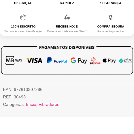
DISCRIÇÃO
RAPIDEZ
SEGURANÇA
📦
🛵
🔒
100% DISCRETO
RECEBE HOJE
COMPRA SEGURA
Embalagem sem identificação
Entrega em Lisboa e até 50km*
Pagamento protegido
EAN:
677613307286
REF:
30493
Categorias:
Início
,
Vibradores