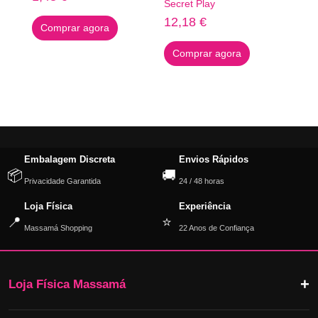
Secret Play
12,18
€
Comprar agora
Comprar agora
Embalagem Discreta
Envios Rápidos
📦
🚚
Privacidade Garantida
24 / 48 horas
Loja Física
Experiência
📍
⭐
Massamá Shopping
22 Anos de Confiança
Loja Física Massamá