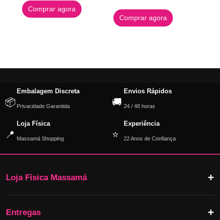
Comprar agora
Comprar agora
Embalagem Discreta
Envios Rápidos
📦
🚚
Privacidade Garantida
24 / 48 horas
Loja Física
Experiência
📍
⭐
Massamá Shopping
22 Anos de Confiança
Loja Física Massamá
Entregas