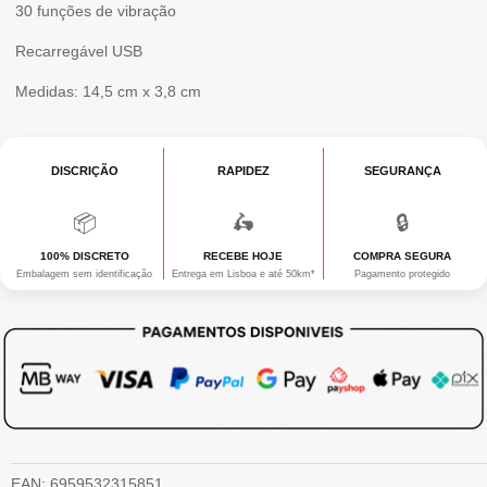
30 funções de vibração
Recarregável USB
Medidas: 14,5 cm x 3,8 cm
DISCRIÇÃO
RAPIDEZ
SEGURANÇA
📦
🛵
🔒
100% DISCRETO
RECEBE HOJE
COMPRA SEGURA
Embalagem sem identificação
Entrega em Lisboa e até 50km*
Pagamento protegido
EAN:
6959532315851