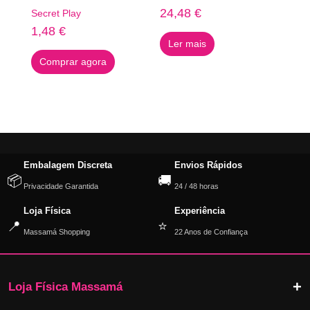
24,48
€
Secret Play
1,48
€
Ler mais
Comprar agora
Embalagem Discreta
Envios Rápidos
📦
🚚
Privacidade Garantida
24 / 48 horas
Loja Física
Experiência
📍
⭐
Massamá Shopping
22 Anos de Confiança
Loja Física Massamá