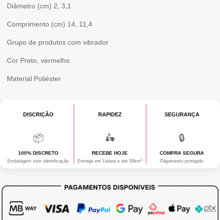
Diâmetro (cm)
2, 3,1
Comprimento (cm)
14, 11,4
Grupo de produtos
com vibrador
Cor
Preto, vermelho
Material
Poliéster
DISCRIÇÃO
RAPIDEZ
SEGURANÇA
📦
🛵
🔒
100% DISCRETO
RECEBE HOJE
COMPRA SEGURA
Embalagem sem identificação
Entrega em Lisboa e até 50km*
Pagamento protegido