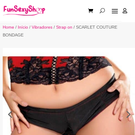

Home
/
Início
/
Vibradores
/
Strap on
/ SCARLET COUTURE
BONDAGE