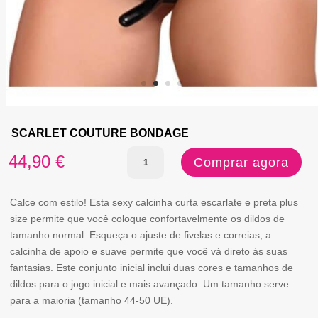
SCARLET COUTURE BONDAGE
Quantidade
44,90
€
Comprar agora
de
SCARLET
Calce com estilo! Esta sexy calcinha curta escarlate e preta plus
size permite que você coloque confortavelmente os dildos de
COUTURE
tamanho normal. Esqueça o ajuste de fivelas e correias; a
BONDAGE
calcinha de apoio e suave permite que você vá direto às suas
fantasias. Este conjunto inicial inclui duas cores e tamanhos de
dildos para o jogo inicial e mais avançado. Um tamanho serve
para a maioria (tamanho 44-50 UE).