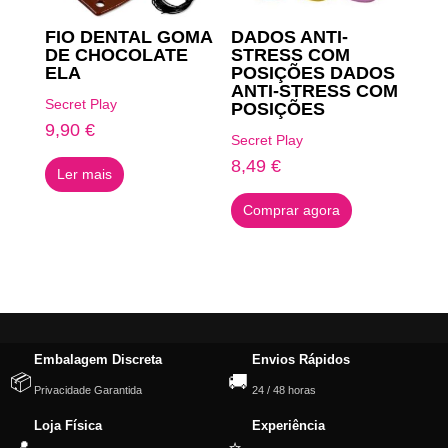
FIO DENTAL GOMA
DADOS ANTI-
DE CHOCOLATE
STRESS COM
ELA
POSIÇÕES DADOS
ANTI-STRESS COM
Secret Play
POSIÇÕES
9,90
€
Secret Play
8,49
€
Ler mais
Comprar agora
Embalagem Discreta
Envios Rápidos
📦
🚚
Privacidade Garantida
24 / 48 horas
Loja Física
Experiência