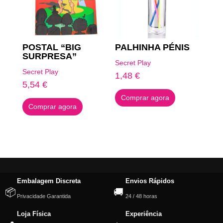
POSTAL “BIG
PALHINHA PÉNIS
SURPRESA”
Secret Play
Secret Play
1,48
€
5,54
€
Comprar agora
Comprar agora
Embalagem Discreta
Envios Rápidos
📦
🚚
Privacidade Garantida
24 / 48 horas
Loja Física
Experiência