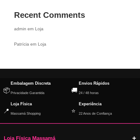
Recent Comments
admin
em
Loja
Patrícia
em
Loja
Embalagem Discreta
Envios Rápidos
📦
🚚
Privacidade Garantida
24 / 48 horas
Loja Física
Experiência
📍
⭐
Massamá Shopping
22 Anos de Confiança
Loja Física Massamá