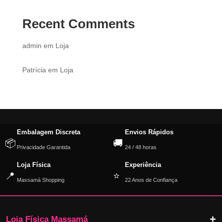
Recent Comments
admin
em
Loja
Patrícia
em
Loja
Embalagem Discreta
Envios Rápidos
📦
🚚
Privacidade Garantida
24 / 48 horas
Loja Física
Experiência
📍
⭐
Massamá Shopping
22 Anos de Confiança
Loja Física Massamá