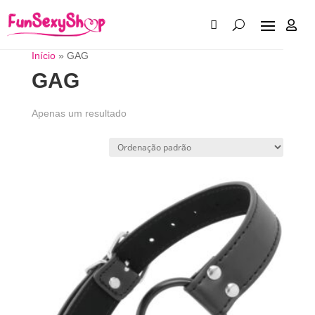

Início
»
GAG
GAG
Apenas um resultado