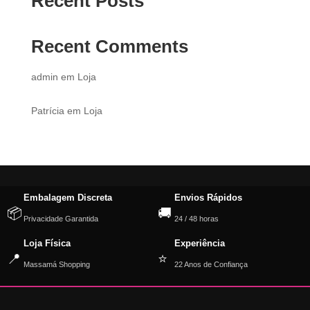
Recent Posts
Recent Comments
admin
em
Loja
Patrícia
em
Loja
Embalagem Discreta
Envios Rápidos
📦
🚚
Privacidade Garantida
24 / 48 horas
Loja Física
Experiência
📍
⭐
Massamá Shopping
22 Anos de Confiança