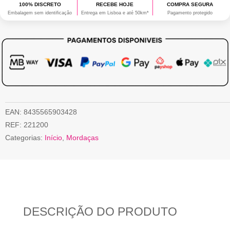
100% DISCRETO
RECEBE HOJE
COMPRA SEGURA
Embalagem sem identificação
Entrega em Lisboa e até 50km*
Pagamento protegido
EAN:
8435565903428
REF:
221200
Categorias:
Início
,
Mordaças
DESCRIÇÃO DO PRODUTO