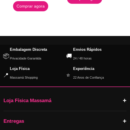
Comprar agora
Embalagem Discreta
Envios Rápidos
📦
🚚
Privacidade Garantida
24 / 48 horas
Loja Física
Experiência
📍
⭐
Massamá Shopping
22 Anos de Confiança
Loja Física Massamá
Entregas