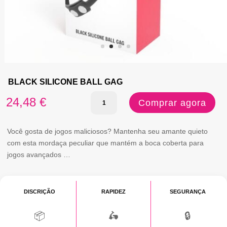
BLACK SILICONE BALL GAG
Quantidade
24,48
€
Comprar agora
de
BLACK
Você gosta de jogos maliciosos? Mantenha seu amante quieto
com esta mordaça peculiar que mantém a boca coberta para
SILICONE
jogos avançados …
BALL
GAG
DISCRIÇÃO
RAPIDEZ
SEGURANÇA
📦
🛵
🔒