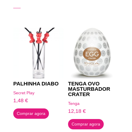
Produtos Relacionados
PALHINHA DIABO
TENGA OVO
MASTURBADOR
Secret Play
CRATER
1,48
€
Tenga
12,18
€
Comprar agora
Comprar agora