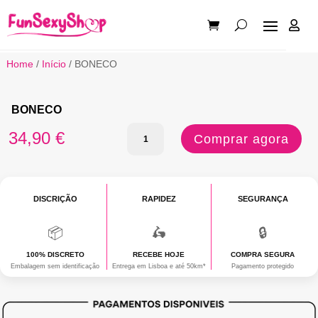

Home
/
Início
/ BONECO
BONECO
Quantidade
34,90
€
Comprar agora
de
BONECO
DISCRIÇÃO
RAPIDEZ
SEGURANÇA
📦
🛵
🔒
100% DISCRETO
RECEBE HOJE
COMPRA SEGURA
Embalagem sem identificação
Entrega em Lisboa e até 50km*
Pagamento protegido