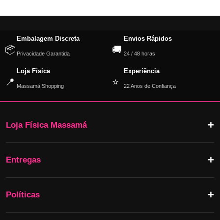
Embalagem Discreta
Envios Rápidos
📦
🚚
Privacidade Garantida
24 / 48 horas
Loja Física
Experiência
📍
⭐
Massamá Shopping
22 Anos de Confiança
Loja Física Massamá
Entregas
Políticas