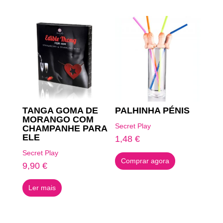
TANGA GOMA DE
PALHINHA PÉNIS
MORANGO COM
Secret Play
CHAMPANHE PARA
ELE
1,48
€
Secret Play
Comprar agora
9,90
€
Ler mais