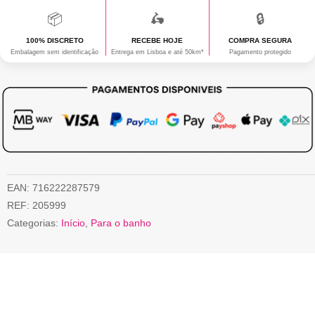
📦
🛵
🔒
100% DISCRETO
RECEBE HOJE
COMPRA SEGURA
Embalagem sem identificação
Entrega em Lisboa e até 50km*
Pagamento protegido
EAN:
716222287579
REF:
205999
Categorias:
Início
,
Para o banho