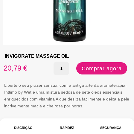
INVIGORATE MASSAGE OIL
Quantidade
20,79
€
Comprar agora
de
INVIGORATE
Liberte o seu prazer sensual com a antiga arte da aromaterapia.
Inttimo by Wet é uma mistura sedosa de sete óleos essenciais
MASSAGE
enriquecidos com vitamina A que desliza facilmente e deixa a pele
OIL
incrivelmente macia e cheirosa por horas.
DISCRIÇÃO
RAPIDEZ
SEGURANÇA