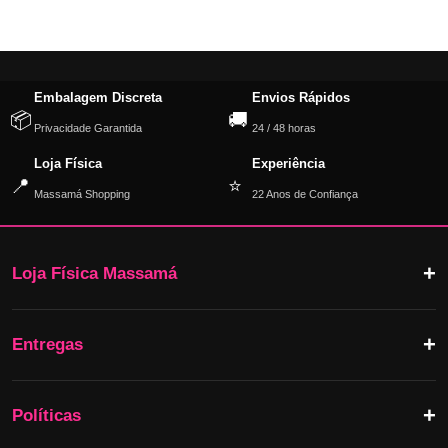
Embalagem Discreta
Envios Rápidos
📦
🚚
Privacidade Garantida
24 / 48 horas
Loja Física
Experiência
📍
⭐
Massamá Shopping
22 Anos de Confiança
Loja Física Massamá
Entregas
Políticas