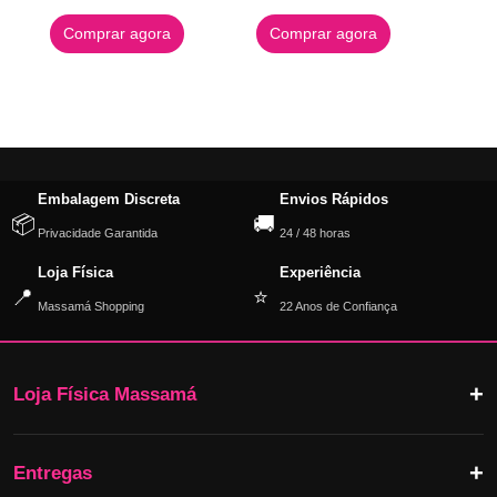
Comprar agora
Comprar agora
Embalagem Discreta
Envios Rápidos
📦
🚚
Privacidade Garantida
24 / 48 horas
Loja Física
Experiência
📍
⭐
Massamá Shopping
22 Anos de Confiança
Loja Física Massamá
Entregas