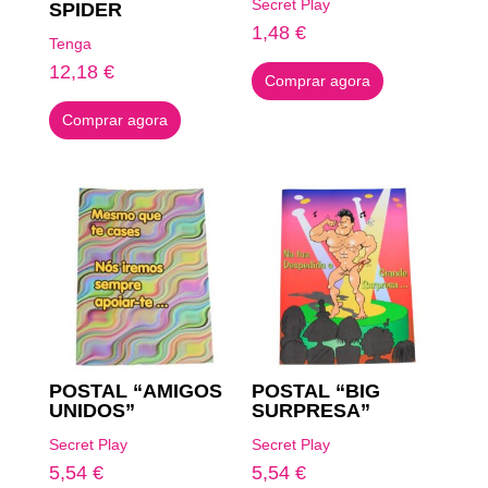
Secret Play
SPIDER
1,48
€
Tenga
12,18
€
Comprar agora
Comprar agora
POSTAL “AMIGOS
POSTAL “BIG
UNIDOS”
SURPRESA”
Secret Play
Secret Play
5,54
€
5,54
€