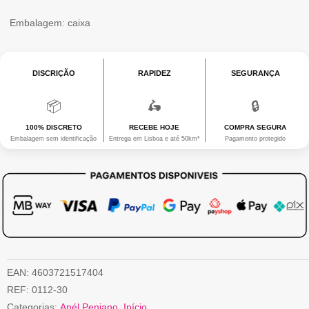
Embalagem: caixa
DISCRIÇÃO
RAPIDEZ
SEGURANÇA
📦
🛵
🔒
100% DISCRETO
RECEBE HOJE
COMPRA SEGURA
Embalagem sem identificação
Entrega em Lisboa e até 50km*
Pagamento protegido
EAN:
4603721517404
REF:
0112-30
Categorias:
Anél Peniano
,
Início