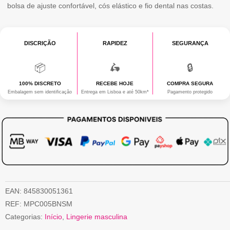
COCKY
bolsa de ajuste confortável, cós elástico e fio dental nas costas.
COWBOY
S/M
DISCRIÇÃO
RAPIDEZ
SEGURANÇA
📦
🛵
🔒
100% DISCRETO
RECEBE HOJE
COMPRA SEGURA
Embalagem sem identificação
Entrega em Lisboa e até 50km*
Pagamento protegido
EAN:
845830051361
REF:
MPC005BNSM
Categorias:
Início
,
Lingerie masculina