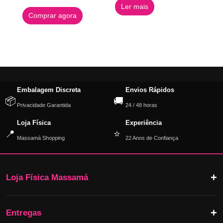
Ler mais
Comprar agora
Embalagem Discreta
Envios Rápidos
📦
🚚
Privacidade Garantida
24 / 48 horas
Loja Física
Experiência
📍
⭐
Massamá Shopping
22 Anos de Confiança
Loja Física Massamá
Entregas