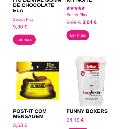
FIO DENTAL GOMA
KIT NOITE
DE CHOCOLATE
ELA
Avaliação
Secret Play
5.00
Secret Play
de 5
O
O
6,09
€
3,04
€
9,90
€
preço
preço
Ler mais
original
atual
Ler mais
era:
é:
6,09 €.
3,04 €.
POST-IT COM
FUNNY BOXERS
MENSAGEM
24,48
€
3,63
€