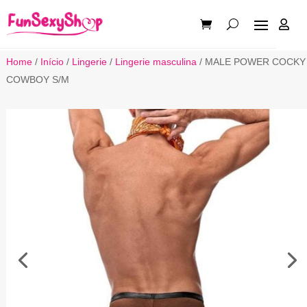

Home
/
Início
/
Lingerie
/
Lingerie masculina
/ MALE POWER COCKY
COWBOY S/M