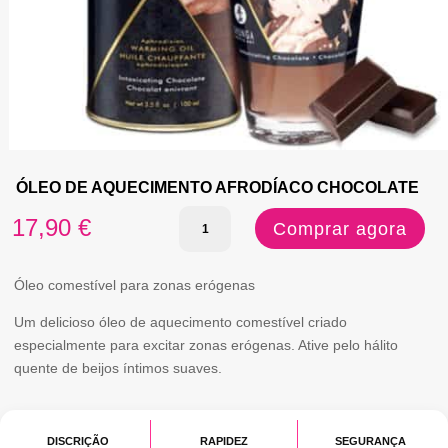
ÓLEO DE AQUECIMENTO AFRODÍACO CHOCOLATE
Quantidade
17,90
€
Comprar agora
de
ÓLEO
Óleo comestível para zonas erógenas
DE
Um delicioso óleo de aquecimento comestível criado
especialmente para excitar zonas erógenas. Ative pelo hálito
AQUECIMENTO
quente de beijos íntimos suaves.
AFRODÍACO
CHOCOLATE
DISCRIÇÃO
RAPIDEZ
SEGURANÇA