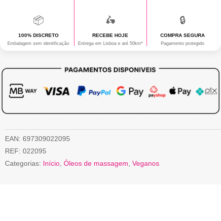
📦
🛵
🔒
100% DISCRETO
RECEBE HOJE
COMPRA SEGURA
Embalagem sem identificação
Entrega em Lisboa e até 50km*
Pagamento protegido
EAN:
697309022095
REF:
022095
Categorias:
Início
,
Óleos de massagem
,
Veganos