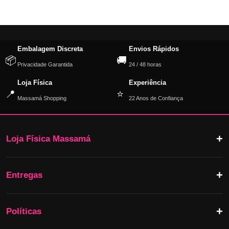
Embalagem Discreta
Envios Rápidos
📦
🚚
Privacidade Garantida
24 / 48 horas
Loja Física
Experiência
📍
⭐
Massamá Shopping
22 Anos de Confiança
Loja Física Massamá
Entregas
Políticas